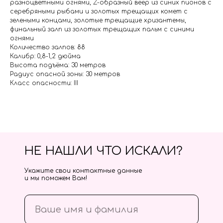
разноцветными огнями, Z-образный веер из синих пионов с
серебряными рыбами и золотых трещащих комет с
зелеными концами, золотые трещащие хризантемы,
финальный залп из золотых трещащих пальм с синими
огнями
Количество залпов: 88
Калибр: 0,8-1,2 дюйма
Высота подъёма: 30 метров
Радиус опасной зоны: 30 метров
Класс опасности: III
НЕ НАШЛИ ЧТО ИСКАЛИ?
Укажите свои контактные данные
и мы поможем Вам!