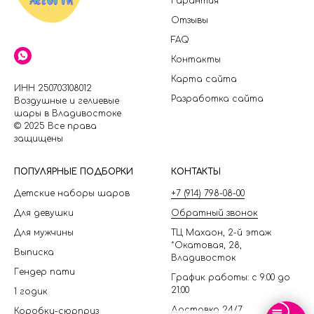
Гарантия
Отзывы
FAQ
Контакты
Карта сайта
ИНН 250703108012
Разработка сайта
Воздушные и гелиевые
шары в Владивостоке
© 2025 Все права
защищены
П
ОПУЛЯРНЫЕ ПОДБОРКИ
КОНТАКТЫ
Детские наборы шаров
+7 (914) 798-08-00
Для девушки
Обратный звонок
Для мужчины
ТЦ Махаон, 2-й этаж
*Окатовая, 28,
Выписка
Владивосток
Гендер пати
График работы: с 9:00 до
21:00
1 годик
Доставка 24/7
Коробки-сюрприз