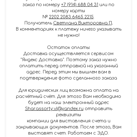
заказ по номеру
+7 (914) 688 04 31
или по
номеру карты
№
2202 2083 6465 2215
.
Получатель
Светлана Викторовна П
.
В комментариях к платежу ничего указывать
не нужно!
Остаток оплаты:
Доставка осуществляется сервисом
"Яндекс Доставка". Поэтому заказ нужно
оплатить перед отправкой на указанный
адрес. Перед этим мы вышлем вам в
подтверждение фото сделанного заказа
Для юридических лиц возможна оплата на
расчётный счёт. Для этого Вам необходимо
будет на наш электронный адрес
Shar.assorty.vl@yandex.ru
отправить
реквизиты
компании для выставления счета и
закрывающих документов. После этого, Вам
выставят счет. Работаем с ЭДО.