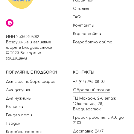
Гарантия
Отзывы
FAQ
Контакты
Карта сайта
ИНН 250703108012
Воздушные и гелиевые
Разработка сайта
шары в Владивостоке
© 2025 Все права
защищены
П
ОПУЛЯРНЫЕ ПОДБОРКИ
КОНТАКТЫ
Детские наборы шаров
+7 (914) 798-08-00
Для девушки
Обратный звонок
Для мужчины
ТЦ Махаон, 2-й этаж
*Окатовая, 28,
Выписка
Владивосток
Гендер пати
График работы: с 9:00 до
21:00
1 годик
Доставка 24/7
Коробки-сюрприз