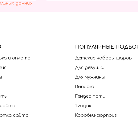
альных данных
Ю
П
ОПУЛЯРНЫЕ ПОДБО
ка и оплата
Детские наборы шаров
тия
Для девушки
ы
Для мужчины
Выписка
кты
Гендер пати
 сайта
1 годик
отка сайта
Коробки-сюрприз