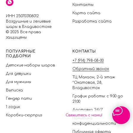
Контакты
Карта сайта
ИНН 250703108012
Воздушные и гелиевые
Разработка сайта
шары в Владивостоке
© 2025 Все права
защищены
П
ОПУЛЯРНЫЕ
КОНТАКТЫ
ПОДБОРКИ
+7 (914) 798-08-00
Детские наборы шаров
Обратный звонок
Для девушки
ТЦ Махаон, 2-й этаж
Для мужчины
*Окатовая, 28,
Владивосток
Выписка
График работы: с 9:00 до
Гендер пати
21:00
1 годик
Доставка 24/7
Коробки-сюрприз
Свяжитесь с нами!
Политика
конфиденциальности
Публичная оферта