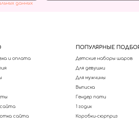
альных данных
Ю
П
ОПУЛЯРНЫЕ ПОДБО
ка и оплата
Детские наборы шаров
тия
Для девушки
ы
Для мужчины
Выписка
кты
Гендер пати
 сайта
1 годик
отка сайта
Коробки-сюрприз