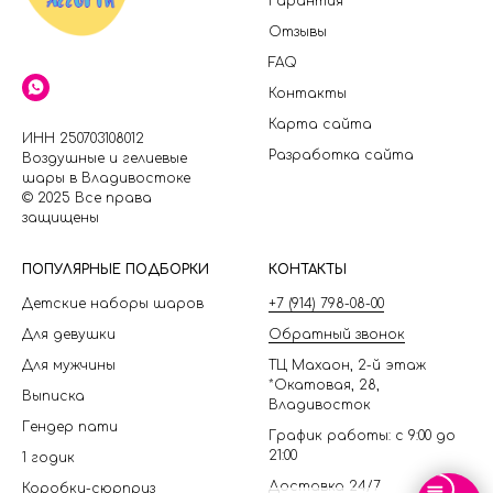
Гарантия
Отзывы
FAQ
Контакты
Карта сайта
ИНН 250703108012
Разработка сайта
Воздушные и гелиевые
шары в Владивостоке
© 2025 Все права
защищены
П
ОПУЛЯРНЫЕ ПОДБОРКИ
КОНТАКТЫ
Детские наборы шаров
+7 (914) 798-08-00
Для девушки
Обратный звонок
Для мужчины
ТЦ Махаон, 2-й этаж
*Окатовая, 28,
Выписка
Владивосток
Гендер пати
График работы: с 9:00 до
21:00
1 годик
Доставка 24/7
Коробки-сюрприз