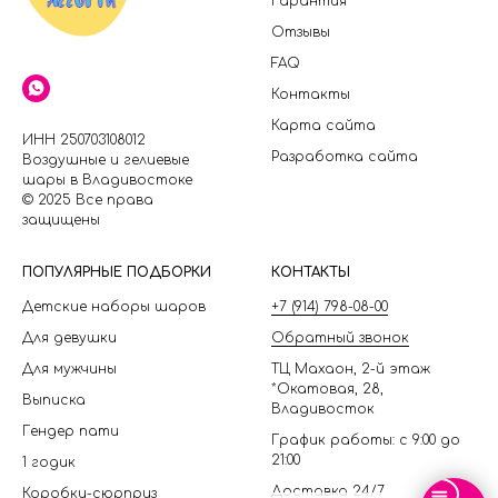
Гарантия
Отзывы
FAQ
Контакты
Карта сайта
ИНН 250703108012
Разработка сайта
Воздушные и гелиевые
шары в Владивостоке
© 2025 Все права
защищены
П
ОПУЛЯРНЫЕ ПОДБОРКИ
КОНТАКТЫ
Детские наборы шаров
+7 (914) 798-08-00
Для девушки
Обратный звонок
Для мужчины
ТЦ Махаон, 2-й этаж
*Окатовая, 28,
Выписка
Владивосток
Гендер пати
График работы: с 9:00 до
21:00
1 годик
Доставка 24/7
Коробки-сюрприз