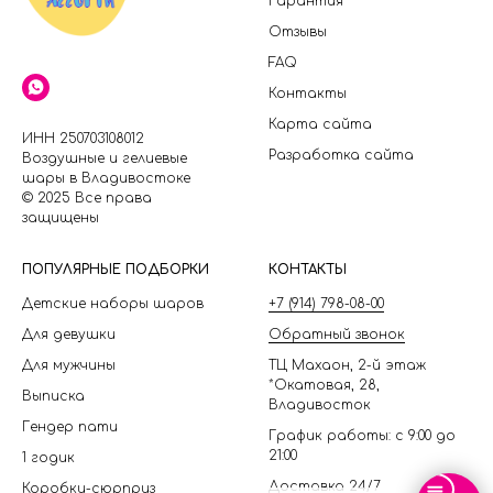
Гарантия
Отзывы
FAQ
Контакты
Карта сайта
ИНН 250703108012
Разработка сайта
Воздушные и гелиевые
шары в Владивостоке
© 2025 Все права
защищены
П
ОПУЛЯРНЫЕ ПОДБОРКИ
КОНТАКТЫ
Детские наборы шаров
+7 (914) 798-08-00
Для девушки
Обратный звонок
Для мужчины
ТЦ Махаон, 2-й этаж
*Окатовая, 28,
Выписка
Владивосток
Гендер пати
График работы: с 9:00 до
21:00
1 годик
Доставка 24/7
Коробки-сюрприз