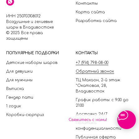
Контакты
Карта сайта
ИНН 250703108012
Разработка сайта
Воздушные и гелиевые
шары в Владивостоке
© 2025 Все права
защищены
П
ОПУЛЯРНЫЕ ПОДБОРКИ
КОНТАКТЫ
Детские наборы шаров
+7 (914) 798-08-00
Для девушки
Обратный звонок
Для мужчины
ТЦ Махаон, 2-й этаж
*Окатовая, 28,
Выписка
Владивосток
Гендер пати
График работы: с 9:00 до
21:00
1 годик
Доставка 24/7
Коробки-сюрприз
Свяжитесь с нами!
Политика
конфиденциальности
Публичная оферта