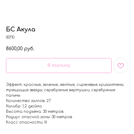
БС Акула
00710
8600,00
руб.
В корзину
Эффект: красные, зеленые, желтые, сиреневые хризантемы;
трещащие звезды; серебряные вертушки; серебряные
пальмы
Количество залпов: 27
Калибр: 1,2 дюйма
Высота подъёма: 30 метров
Радиус опасной зоны: 30 метров
Класс опасности: III