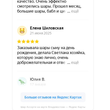
Шар Ассорти на карте Владивостока — Яндекс Карты