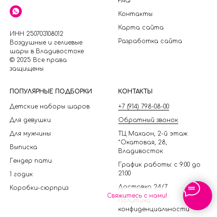
FAQ
Контакты
Карта сайта
ИНН 250703108012
Разработка сайта
Воздушные и гелиевые
шары в Владивостоке
© 2025 Все права
защищены
П
ОПУЛЯРНЫЕ ПОДБОРКИ
КОНТАКТЫ
Детские наборы шаров
+7 (914) 798-08-00
Для девушки
Обратный звонок
Для мужчины
ТЦ Махаон, 2-й этаж
*Окатовая, 28,
Выписка
Владивосток
Гендер пати
График работы: с 9:00 до
21:00
1 годик
Доставка 24/7
Коробки-сюрприз
Свяжитесь с нами!
Политика
конфиденциальности