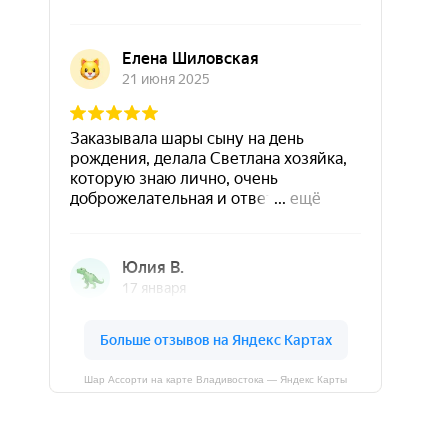
Шар Ассорти на карте Владивостока — Яндекс Карты