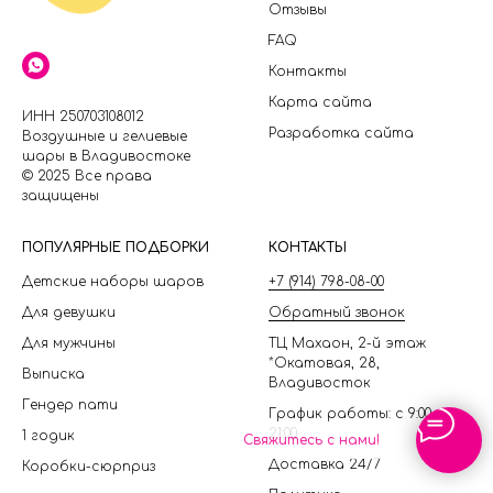
Отзывы
FAQ
Контакты
Карта сайта
ИНН 250703108012
Разработка сайта
Воздушные и гелиевые
шары в Владивостоке
© 2025 Все права
защищены
П
ОПУЛЯРНЫЕ ПОДБОРКИ
КОНТАКТЫ
Детские наборы шаров
+7 (914) 798-08-00
Для девушки
Обратный звонок
Для мужчины
ТЦ Махаон, 2-й этаж
*Окатовая, 28,
Выписка
Владивосток
Гендер пати
График работы: с 9:00 до
21:00
1 годик
Свяжитесь с нами!
Доставка 24/7
Коробки-сюрприз