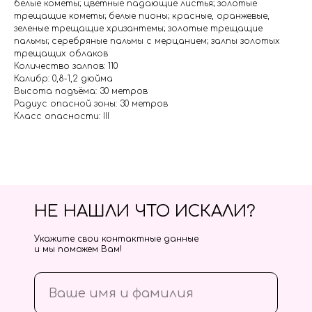
белые кометы; цветные падающие листья; золотые
трещащие кометы; белые пионы; красные, оранжевые,
зеленые трещащие хризантемы; золотые трещащие
пальмы; серебряные пальмы с мерцанием; залпы золотых
трещащих облаков
Количество залпов: 110
Калибр: 0,8-1,2 дюйма
Высота подъёма: 30 метров
Радиус опасной зоны: 30 метров
Класс опасности: III
НЕ НАШЛИ ЧТО ИСКАЛИ?
Укажите свои контактные данные
и мы поможем Вам!