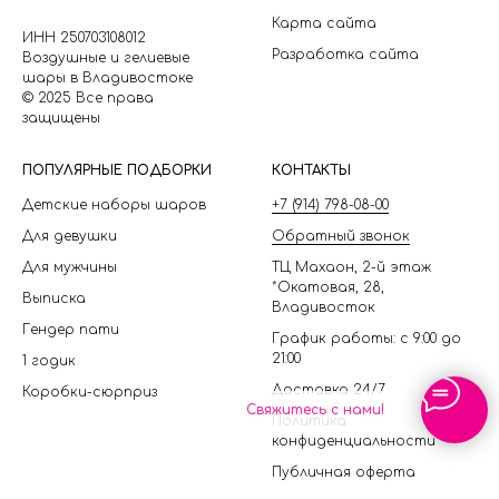
Карта сайта
ИНН 250703108012
Разработка сайта
Воздушные и гелиевые
шары в Владивостоке
© 2025 Все права
защищены
П
ОПУЛЯРНЫЕ ПОДБОРКИ
КОНТАКТЫ
Детские наборы шаров
+7 (914) 798-08-00
Для девушки
Обратный звонок
Для мужчины
ТЦ Махаон, 2-й этаж
*Окатовая, 28,
Выписка
Владивосток
Гендер пати
График работы: с 9:00 до
21:00
1 годик
Доставка 24/7
Коробки-сюрприз
Свяжитесь с нами!
Политика
конфиденциальности
Публичная оферта