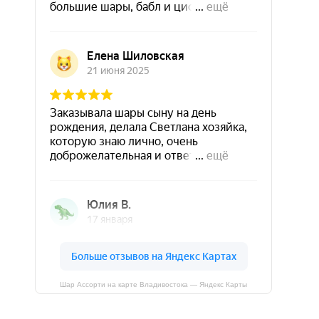
Шар Ассорти на карте Владивостока — Яндекс Карты