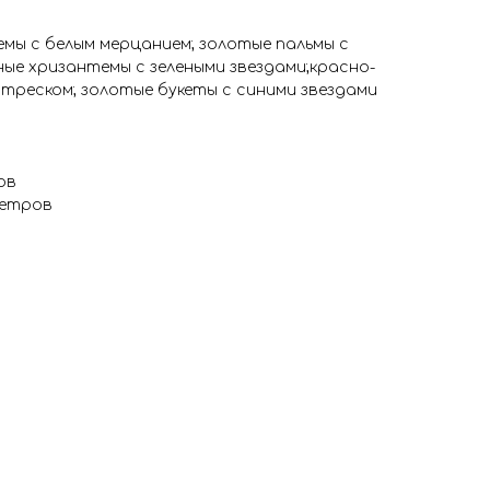
мы с белым мерцанием; золотые пальмы с
ные хризантемы с зелеными звездами;красно-
 треском; золотые букеты с синими звездами
ов
метров