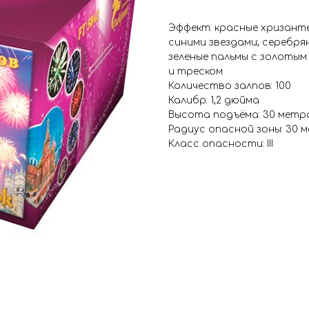
Эффект: красные хризанте
синими звездами; серебря
зеленые пальмы с золотым
и треском
Количество залпов: 100
Калибр: 1,2 дюйма
Высота подъёма: 30 метр
Радиус опасной зоны: 30 
Класс опасности: III