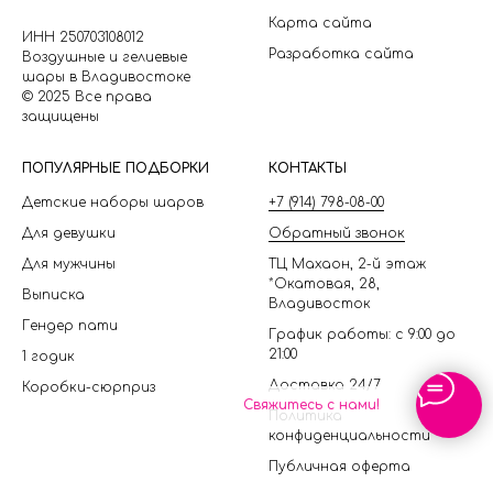
Карта сайта
ИНН 250703108012
Разработка сайта
Воздушные и гелиевые
шары в Владивостоке
© 2025 Все права
защищены
П
ОПУЛЯРНЫЕ ПОДБОРКИ
КОНТАКТЫ
Детские наборы шаров
+7 (914) 798-08-00
Для девушки
Обратный звонок
Для мужчины
ТЦ Махаон, 2-й этаж
*Окатовая, 28,
Выписка
Владивосток
Гендер пати
График работы: с 9:00 до
21:00
1 годик
Доставка 24/7
Коробки-сюрприз
Свяжитесь с нами!
Политика
конфиденциальности
Публичная оферта