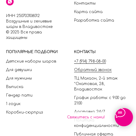
Контакты
Карта сайта
ИНН 250703108012
Разработка сайта
Воздушные и гелиевые
шары в Владивостоке
© 2025 Все права
защищены
П
ОПУЛЯРНЫЕ ПОДБОРКИ
КОНТАКТЫ
Детские наборы шаров
+7 (914) 798-08-00
Для девушки
Обратный звонок
Для мужчины
ТЦ Махаон, 2-й этаж
*Окатовая, 28,
Выписка
Владивосток
Гендер пати
График работы: с 9:00 до
21:00
1 годик
Доставка 24/7
Коробки-сюрприз
Свяжитесь с нами!
Политика
конфиденциальности
Публичная оферта