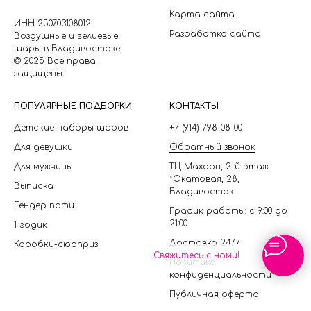
Карта сайта
ИНН 250703108012
Разработка сайта
Воздушные и гелиевые
шары в Владивостоке
© 2025 Все права
защищены
П
ОПУЛЯРНЫЕ ПОДБОРКИ
КОНТАКТЫ
Детские наборы шаров
+7 (914) 798-08-00
Для девушки
Обратный звонок
Для мужчины
ТЦ Махаон, 2-й этаж
*Окатовая, 28,
Выписка
Владивосток
Гендер пати
График работы: с 9:00 до
21:00
1 годик
Доставка 24/7
Коробки-сюрприз
Свяжитесь с нами!
Политика
конфиденциальности
Публичная оферта