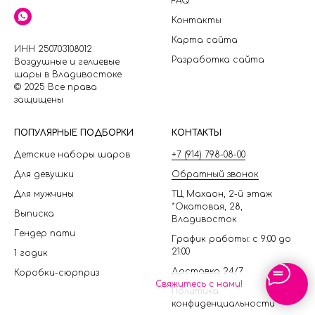
FAQ
Контакты
Карта сайта
ИНН 250703108012
Разработка сайта
Воздушные и гелиевые
шары в Владивостоке
© 2025 Все права
защищены
П
ОПУЛЯРНЫЕ ПОДБОРКИ
КОНТАКТЫ
Детские наборы шаров
+7 (914) 798-08-00
Для девушки
Обратный звонок
Для мужчины
ТЦ Махаон, 2-й этаж
*Окатовая, 28,
Выписка
Владивосток
Гендер пати
График работы: с 9:00 до
21:00
1 годик
Доставка 24/7
Коробки-сюрприз
Свяжитесь с нами!
Политика
конфиденциальности