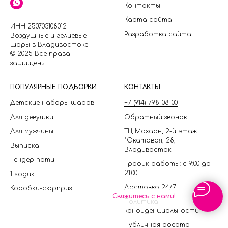
Контакты
Карта сайта
ИНН 250703108012
Разработка сайта
Воздушные и гелиевые
шары в Владивостоке
© 2025 Все права
защищены
П
ОПУЛЯРНЫЕ ПОДБОРКИ
КОНТАКТЫ
Детские наборы шаров
+7 (914) 798-08-00
Для девушки
Обратный звонок
Для мужчины
ТЦ Махаон, 2-й этаж
*Окатовая, 28,
Выписка
Владивосток
Гендер пати
График работы: с 9:00 до
21:00
1 годик
Доставка 24/7
Коробки-сюрприз
Свяжитесь с нами!
Политика
конфиденциальности
Публичная оферта