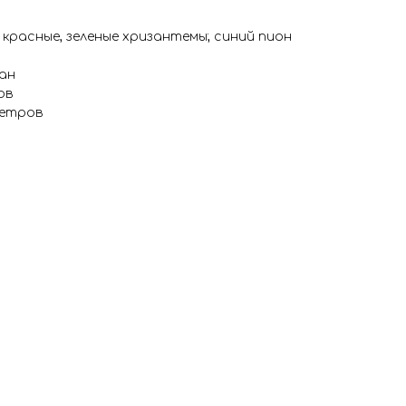
красные, зеленые хризантемы; синий пион
тан
ов
метров