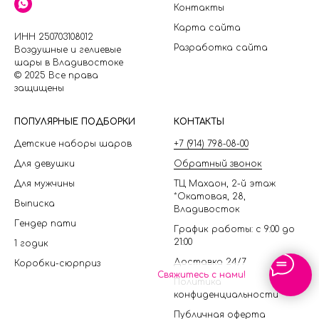
Контакты
Карта сайта
ИНН 250703108012
Разработка сайта
Воздушные и гелиевые
шары в Владивостоке
© 2025 Все права
защищены
П
ОПУЛЯРНЫЕ ПОДБОРКИ
КОНТАКТЫ
Детские наборы шаров
+7 (914) 798-08-00
Для девушки
Обратный звонок
Для мужчины
ТЦ Махаон, 2-й этаж
*Окатовая, 28,
Выписка
Владивосток
Гендер пати
График работы: с 9:00 до
21:00
1 годик
Доставка 24/7
Коробки-сюрприз
Свяжитесь с нами!
Политика
конфиденциальности
Публичная оферта