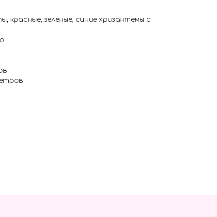
ы; красные, зеленые, синие хризантемы с
о
ов
метров