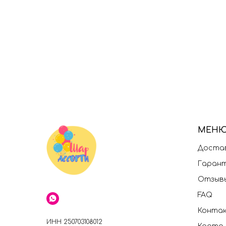
МЕН
Достав
Гаран
Отзыв
FAQ
Конта
ИНН 250703108012