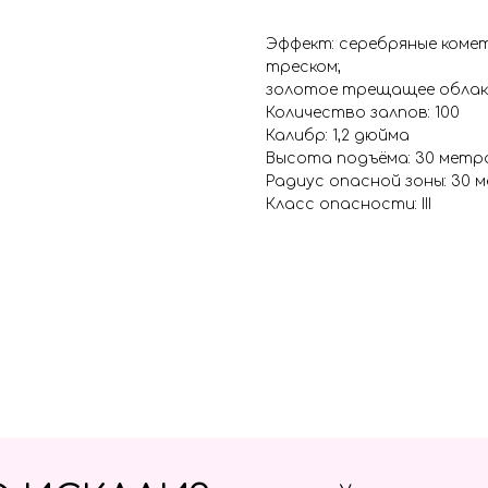
Эффект: серебряные комет
треском;
золотое трещащее облак
Количество залпов: 100
Калибр: 1,2 дюйма
Высота подъёма: 30 метр
Радиус опасной зоны: 30 
Класс опасности: III