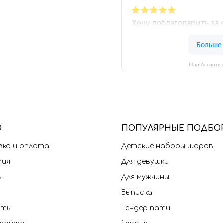
Шар Ассорти 
Ю
П
ОПУЛЯРНЫЕ ПОДБО
ка и оплата
Детские наборы шаров
тия
Для девушки
ы
Для мужчины
Выписка
кты
Гендер пати