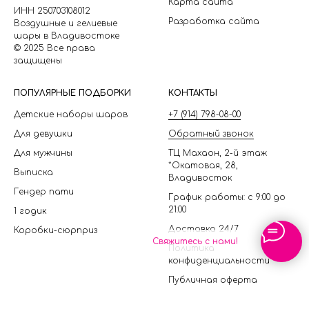
Карта сайта
ИНН 250703108012
Разработка сайта
Воздушные и гелиевые
шары в Владивостоке
© 2025 Все права
защищены
П
ОПУЛЯРНЫЕ ПОДБОРКИ
КОНТАКТЫ
Детские наборы шаров
+7 (914) 798-08-00
Для девушки
Обратный звонок
Для мужчины
ТЦ Махаон, 2-й этаж
*Окатовая, 28,
Выписка
Владивосток
Гендер пати
График работы: с 9:00 до
21:00
1 годик
Доставка 24/7
Коробки-сюрприз
Свяжитесь с нами!
Политика
конфиденциальности
Публичная оферта