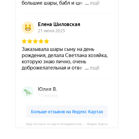
Шар Ассорти на карте Владивостока — Яндекс Карты