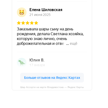
Шар Ассорти на карте Владивостока — Яндекс Карты