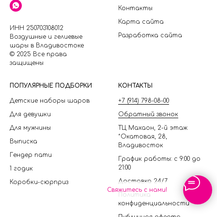
Контакты
Карта сайта
ИНН 250703108012
Разработка сайта
Воздушные и гелиевые
шары в Владивостоке
© 2025 Все права
защищены
П
ОПУЛЯРНЫЕ ПОДБОРКИ
КОНТАКТЫ
Детские наборы шаров
+7 (914) 798-08-00
Для девушки
Обратный звонок
Для мужчины
ТЦ Махаон, 2-й этаж
*Окатовая, 28,
Выписка
Владивосток
Гендер пати
График работы: с 9:00 до
21:00
1 годик
Доставка 24/7
Коробки-сюрприз
Свяжитесь с нами!
Политика
конфиденциальности
Публичная оферта