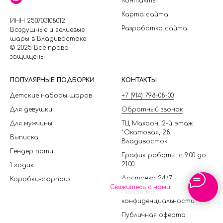
Контакты
Карта сайта
ИНН 250703108012
Разработка сайта
Воздушные и гелиевые
шары в Владивостоке
© 2025 Все права
защищены
П
ОПУЛЯРНЫЕ ПОДБОРКИ
КОНТАКТЫ
Детские наборы шаров
+7 (914) 798-08-00
Для девушки
Обратный звонок
Для мужчины
ТЦ Махаон, 2-й этаж
*Окатовая, 28,
Выписка
Владивосток
Гендер пати
График работы: с 9:00 до
21:00
1 годик
Доставка 24/7
Коробки-сюрприз
Свяжитесь с нами!
Политика
конфиденциальности
Публичная оферта