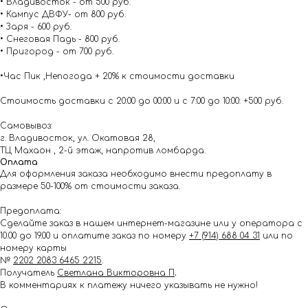
• Владивосток - от 500 руб.
• Кампус ДВФУ- от 800 руб.
• Заря - 600 руб.
• Снеговая Падь - 800 руб.
• Пригород - от 700 руб.
•Час Пик ,Непогода + 20% к стоимости доставки
Стоимость доставки с 20:00 до 00:00 и с 7:00 до 10:00: +500 руб.
Самовывоз:
г. Владивосток, ул. Окатовая 28,
ТЦ Махаон , 2-й этаж, напротив ломбарда.
Оплата
Для оформления заказа необходимо внести предоплату в
размере 50-100% от стоимости заказа.
Предоплата:
Сделайте заказ в нашем интернет-магазине или у оператора с
10.00 до 19.00 и оплатите заказ по номеру
+7 (914) 688 04 31
или по
номеру карты
№
2202 2083 6465 2215
.
Получатель
Светлана Викторовна П
.
В комментариях к платежу ничего указывать не нужно!