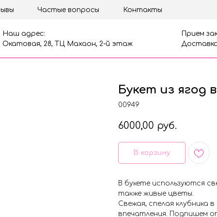
ывы
Частые вопросы
Контакты
Наш адрес:
Прием зак
Окатовая, 28, ТЦ Махаон, 2-й этаж
Доставка
Букет из ягод в
00949
6000,00
руб.
В корзину
В букете используются све
также живые цветы.
Свежая, спелая клубника 
впечатления. Подпишем о