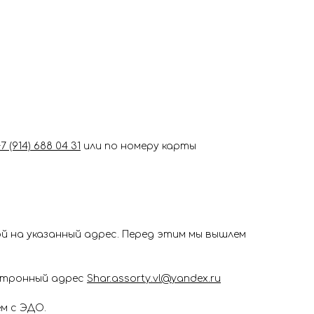
+7 (914) 688 04 31
или по номеру карты
 на указанный адрес. Перед этим мы вышлем
ектронный адрес
Shar.assorty.vl@yandex.ru
м с ЭДО.