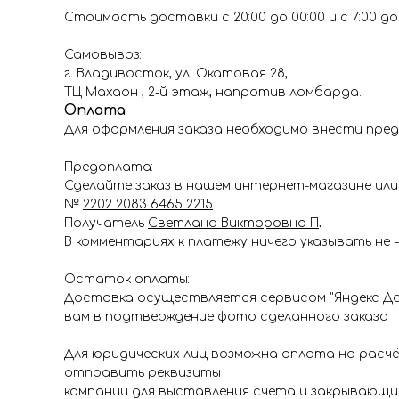
Стоимость доставки с 20:00 до 00:00 и с 7:00 до 1
Самовывоз:
г. Владивосток, ул. Окатовая 28,
ТЦ Махаон , 2-й этаж, напротив ломбарда.
Оплата
Для оформления заказа необходимо внести пред
Предоплата:
Сделайте заказ в нашем интернет-магазине или 
№
2202 2083 6465 2215
.
Получатель
Светлана Викторовна П
.
В комментариях к платежу ничего указывать не 
Остаток оплаты:
Доставка осуществляется сервисом "Яндекс До
вам в подтверждение фото сделанного заказа
Для юридических лиц возможна оплата на расч
отправить реквизиты
компании для выставления счета и закрывающи