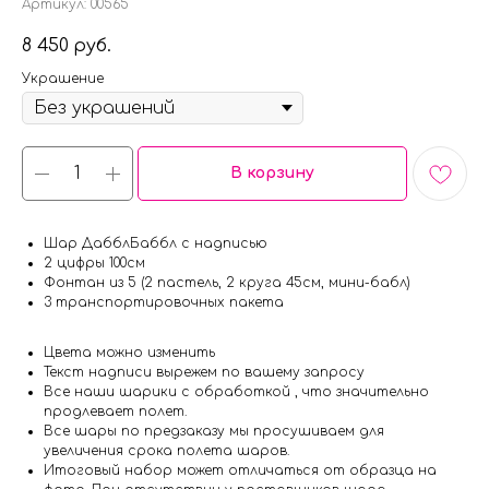
Артикул:
00565
8 450
руб.
Украшение
В корзину
Шар ДабблБаббл с надписью
2 цифры 100см
Фонтан из 5 (2 пастель, 2 круга 45см, мини-бабл)
3 транспортировочных пакета
Цвета можно изменить
Текст надписи вырежем по вашему запросу
Все наши шарики с обработкой , что значительно
продлевает полет.
Все шары по предзаказу мы просушиваем для
увеличения срока полета шаров.
Итоговый набор может отличаться от образца на