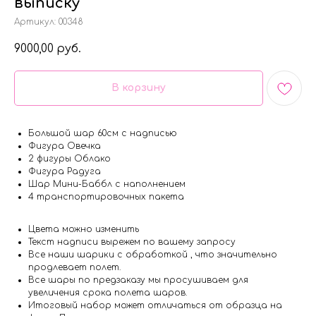
выписку
Артикул:
00348
9000,00
руб.
В корзину
Большой шар 60см с надписью
Фигура Овечка
2 фигуры Облако
Фигура Радуга
Шар Мини-Баббл с наполнением
4 транспортировочных пакета
Цвета можно изменить
Текст надписи вырежем по вашему запросу
Все наши шарики с обработкой , что значительно
продлевает полет.
Все шары по предзаказу мы просушиваем для
увеличения срока полета шаров.
Итоговый набор может отличаться от образца на