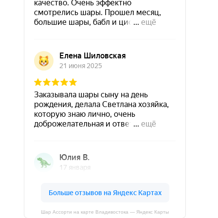
Шар Ассорти на карте Владивостока — Яндекс Карты