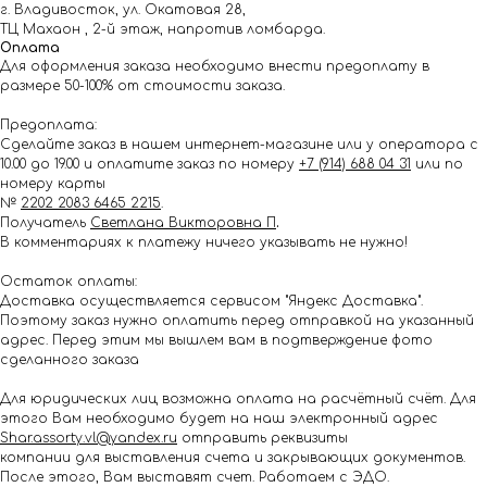
г. Владивосток, ул. Окатовая 28,
ТЦ Махаон , 2-й этаж, напротив ломбарда.
Оплата
Для оформления заказа необходимо внести предоплату в
размере 50-100% от стоимости заказа.
Предоплата:
Сделайте заказ в нашем интернет-магазине или у оператора с
10.00 до 19.00 и оплатите заказ по номеру
+7 (914) 688 04 31
или по
номеру карты
№
2202 2083 6465 2215
.
Получатель
Светлана Викторовна П
.
В комментариях к платежу ничего указывать не нужно!
Остаток оплаты:
Доставка осуществляется сервисом "Яндекс Доставка".
Поэтому заказ нужно оплатить перед отправкой на указанный
адрес. Перед этим мы вышлем вам в подтверждение фото
сделанного заказа
Для юридических лиц возможна оплата на расчётный счёт. Для
этого Вам необходимо будет на наш электронный адрес
Shar.assorty.vl@yandex.ru
отправить реквизиты
компании для выставления счета и закрывающих документов.
После этого, Вам выставят счет. Работаем с ЭДО.