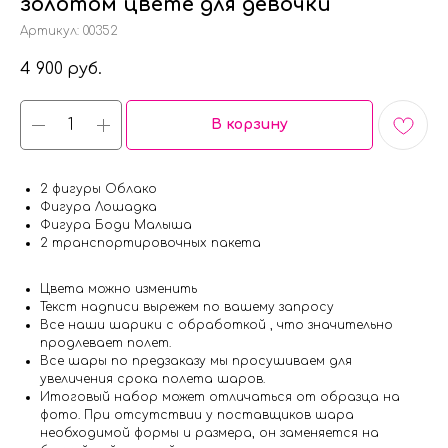
золотом цвете для девочки
Артикул:
00352
4 900
руб.
В корзину
2 фигуры Облако
Фигура Лошадка
Фигура Боди Малыша
2 транспортировочных пакета
Цвета можно изменить
Текст надписи вырежем по вашему запросу
Все наши шарики с обработкой , что значительно
продлевает полет.
Все шары по предзаказу мы просушиваем для
увеличения срока полета шаров.
Итоговый набор может отличаться от образца на
фото. При отсутствии у поставщиков шара
необходимой формы и размера, он заменяется на