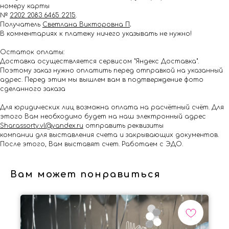
номеру карты
№
2202 2083 6465 2215
.
Получатель
Светлана Викторовна П
.
В комментариях к платежу ничего указывать не нужно!
Остаток оплаты:
Доставка осуществляется сервисом "Яндекс Доставка".
Поэтому заказ нужно оплатить перед отправкой на указанный
адрес. Перед этим мы вышлем вам в подтверждение фото
сделанного заказа
Для юридических лиц возможна оплата на расчётный счёт. Для
этого Вам необходимо будет на наш электронный адрес
Shar.assorty.vl@yandex.ru
отправить реквизиты
компании для выставления счета и закрывающих документов.
После этого, Вам выставят счет. Работаем с ЭДО.
Вам может понравиться