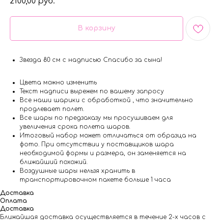
2100,00
руб.
В корзину
Звезда 80 см с надписью Спасибо за сына!
Цвета можно изменить
Текст надписи вырежем по вашему запросу
Все наши шарики с обработкой , что значительно
продлевает полет.
Все шары по предзаказу мы просушиваем для
увеличения срока полета шаров.
Итоговый набор может отличаться от образца на
фото. При отсутствии у поставщиков шара
необходимой формы и размера, он заменяется на
ближайший похожий.
Воздушные шары нельзя хранить в
транспортировочном пакете больше 1 часа
Доставка
Оплата
Доставка
Ближайшая доставка осуществляется в течение 2-х часов с