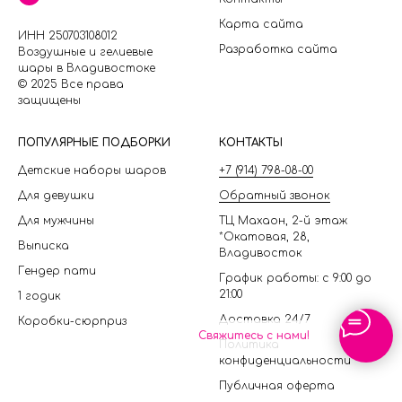
Карта сайта
ИНН 250703108012
Разработка сайта
Воздушные и гелиевые
шары в Владивостоке
© 2025 Все права
защищены
П
ОПУЛЯРНЫЕ ПОДБОРКИ
КОНТАКТЫ
Детские наборы шаров
+7 (914) 798-08-00
Для девушки
Обратный звонок
Для мужчины
ТЦ Махаон, 2-й этаж
*Окатовая, 28,
Выписка
Владивосток
Гендер пати
График работы: с 9:00 до
21:00
1 годик
Доставка 24/7
Коробки-сюрприз
Свяжитесь с нами!
Политика
конфиденциальности
Публичная оферта