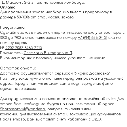
ТЦ Махаон , 2-й этаж, напротив ломбарда.
Оплата
Для оформления заказа необходимо внести предоплату в
размере 50-100% от стоимости заказа.
Предоплата:
Сделайте заказ в нашем интернет-магазине или у оператора с
10.00 до 19.00 и оплатите заказ по номеру
+7 (914) 688 04 31
или по
номеру карты
№
2202 2083 6465 2215
.
Получатель
Светлана Викторовна П
.
В комментариях к платежу ничего указывать не нужно!
Остаток оплаты:
Доставка осуществляется сервисом "Яндекс Доставка".
Поэтому заказ нужно оплатить перед отправкой на указанный
адрес. Перед этим мы вышлем вам в подтверждение фото
сделанного заказа
Для юридических лиц возможна оплата на расчётный счёт. Для
этого Вам необходимо будет на наш электронный адрес
Shar.assorty.vl@yandex.ru
отправить реквизиты
компании для выставления счета и закрывающих документов.
После этого, Вам выставят счет. Работаем с ЭДО.