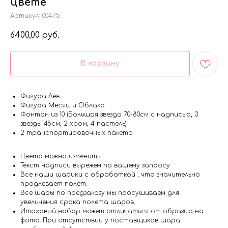
цвете
Артикул:
00475
6400,00
руб.
В корзину
Фигура Лев
Фигура Месяц и Облако
Фонтан из 10 (Большая звезда 70-80см с надписью, 3
звезды 45см, 2 хром, 4 пастель)
2 транспортировочных пакета
Цвета можно изменить
Текст надписи вырежем по вашему запросу
Все наши шарики с обработкой , что значительно
продлевает полет.
Все шары по предзаказу мы просушиваем для
увеличения срока полета шаров.
Итоговый набор может отличаться от образца на
фото. При отсутствии у поставщиков шара