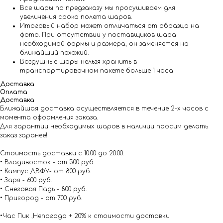
Все шары по предзаказу мы просушиваем для
увеличения срока полета шаров.
Итоговый набор может отличаться от образца на
фото. При отсутствии у поставщиков шара
необходимой формы и размера, он заменяется на
ближайший похожий.
Воздушные шары нельзя хранить в
транспортировочном пакете больше 1 часа
Доставка
Оплата
Доставка
Ближайшая доставка осуществляется в течение 2-х часов с
момента оформления заказа.
Для гарантии необходимых шаров в наличии просим делать
заказ заранее!
Стоимость доставки с 10.00 до 20:00:
• Владивосток - от 500 руб.
• Кампус ДВФУ- от 800 руб.
• Заря - 600 руб.
• Снеговая Падь - 800 руб.
• Пригород - от 700 руб.
•Час Пик ,Непогода + 20% к стоимости доставки