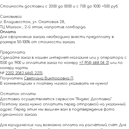
Стоимость доставки с 20:00 до 00:00 и с 7:00 до 10:00: +500 руб.
Самовывоз:
г. Владивосток, ул. Окатовая 28,
ТЦ Махаон , 2-й этаж, напротив ломбарда.
Оплата
Для оформления заказа необходимо внести предоплату в
размере 50-100% от стоимости заказа.
Предоплата:
Сделайте заказ в нашем интернет-магазине или у оператора с
10.00 до 19.00 и оплатите заказ по номеру
+7 (914) 688 04 31
или по
номеру карты
№
2202 2083 6465 2215
.
Получатель
Светлана Викторовна П
.
В комментариях к платежу ничего указывать не нужно!
Остаток оплаты:
Доставка осуществляется сервисом "Яндекс Доставка".
Поэтому заказ нужно оплатить перед отправкой на указанный
адрес. Перед этим мы вышлем вам в подтверждение фото
сделанного заказа
Для юридических лиц возможна оплата на расчётный счёт. Для