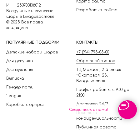
Карта сайта
ИНН 250703108012
Разработка сайта
Воздушные и гелиевые
шары в Владивостоке
© 2025 Все права
защищены
П
ОПУЛЯРНЫЕ ПОДБОРКИ
КОНТАКТЫ
Детские наборы шаров
+7 (914) 798-08-00
Для девушки
Обратный звонок
Для мужчины
ТЦ Махаон, 2-й этаж
*Окатовая, 28,
Выписка
Владивосток
Гендер пати
График работы: с 9:00 до
21:00
1 годик
Доставка 24/7
Коробки-сюрприз
Свяжитесь с нами!
Политика
конфиденциальности
Публичная оферта