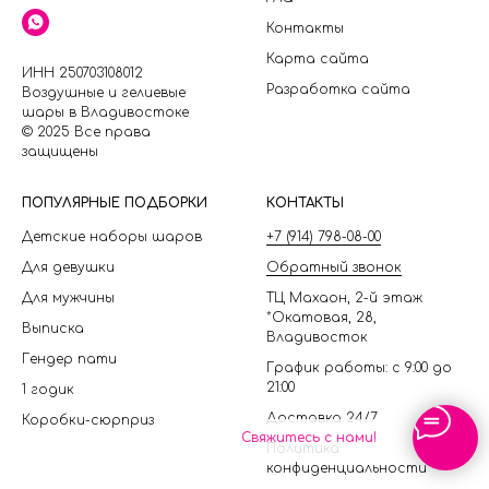
Контакты
Карта сайта
ИНН 250703108012
Разработка сайта
Воздушные и гелиевые
шары в Владивостоке
© 2025 Все права
защищены
П
ОПУЛЯРНЫЕ ПОДБОРКИ
КОНТАКТЫ
Детские наборы шаров
+7 (914) 798-08-00
Для девушки
Обратный звонок
Для мужчины
ТЦ Махаон, 2-й этаж
*Окатовая, 28,
Выписка
Владивосток
Гендер пати
График работы: с 9:00 до
21:00
1 годик
Доставка 24/7
Коробки-сюрприз
Свяжитесь с нами!
Политика
конфиденциальности