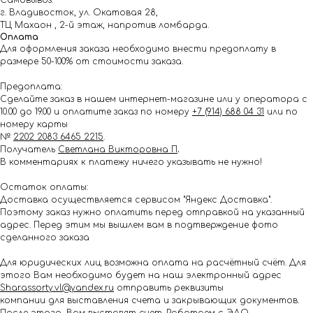
Самовывоз:
г. Владивосток, ул. Окатовая 28,
ТЦ Махаон , 2-й этаж, напротив ломбарда.
Оплата
Для оформления заказа необходимо внести предоплату в
размере 50-100% от стоимости заказа.
Предоплата:
Сделайте заказ в нашем интернет-магазине или у оператора с
10.00 до 19.00 и оплатите заказ по номеру
+7 (914) 688 04 31
или по
номеру карты
№
2202 2083 6465 2215
.
Получатель
Светлана Викторовна П
.
В комментариях к платежу ничего указывать не нужно!
Остаток оплаты:
Доставка осуществляется сервисом "Яндекс Доставка".
Поэтому заказ нужно оплатить перед отправкой на указанный
адрес. Перед этим мы вышлем вам в подтверждение фото
сделанного заказа
Для юридических лиц возможна оплата на расчётный счёт. Для
этого Вам необходимо будет на наш электронный адрес
Shar.assorty.vl@yandex.ru
отправить реквизиты
компании для выставления счета и закрывающих документов.