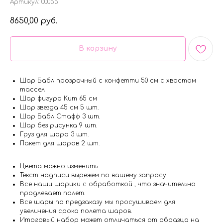
Артикул:
00055
8650,00
руб.
В корзину
Шар Бабл прозрачный с конфетти 50 см с хвостом
тассел
Шар фигура Кит 65 см
Шар звезда 45 см 5 шт.
Шар Бабл Стафф 3 шт.
Шар без рисунка 9 шт.
Груз для шара 3 шт.
Пакет для шаров 2 шт.
Цвета можно изменить
Текст надписи вырежем по вашему запросу
Все наши шарики с обработкой , что значительно
продлевает полет.
Все шары по предзаказу мы просушиваем для
увеличения срока полета шаров.
Итоговый набор может отличаться от образца на