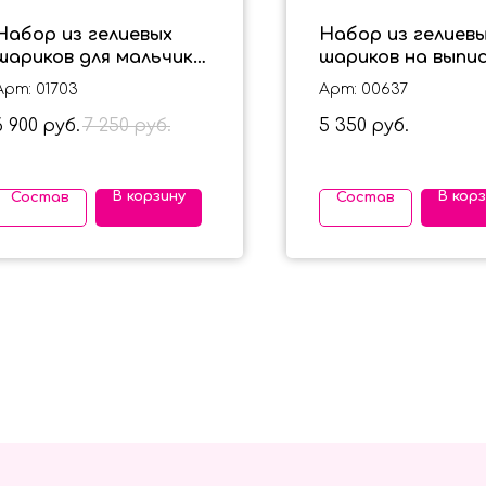
Набор из гелиевых
Набор из гелиев
шариков для мальчика
шариков на выпи
на выписку "Малыш"
для мальчика с
Арт: 01703
Арт: 00637
большой звездой
6 900
7 250
5 350
руб.
руб.
руб.
В корзину
В кор
Состав
Состав