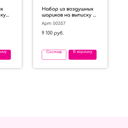
ых
Набор из воздушных
ску
шариков на выписку с
бантиками для
Арт: 00357
девочки
9 100
руб.
зину
В корзину
Состав