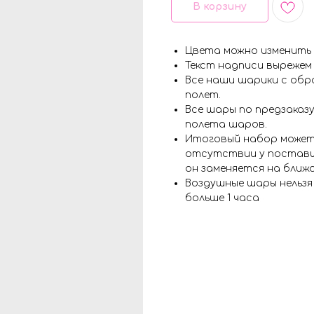
В корзину
Цвета можно изменить
Текст надписи вырежем
Все наши шарики с обр
полет.
Все шары по предзаказу
полета шаров.
Итоговый набор может
отсутствии у поставщ
он заменяется на ближ
Воздушные шары нельз
больше 1 часа