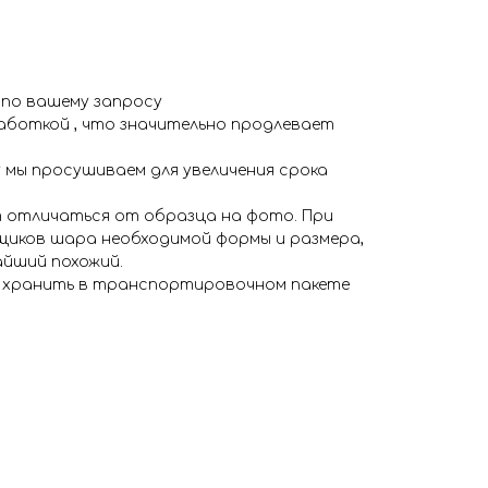
 по вашему запросу
аботкой , что значительно продлевает
 мы просушиваем для увеличения срока
 отличаться от образца на фото. При
иков шара необходимой формы и размера,
айший похожий.
я хранить в транспортировочном пакете