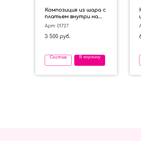
х
Композиция из шара с
платьем внутри на
выписку для девочки
Арт: 01727
чика
3 500
руб.
ину
В корзину
Состав