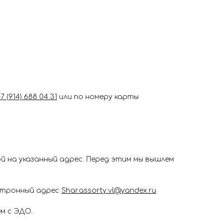
+7 (914) 688 04 31
или по номеру карты
 на указанный адрес. Перед этим мы вышлем
ектронный адрес
Shar.assorty.vl@yandex.ru
м с ЭДО.