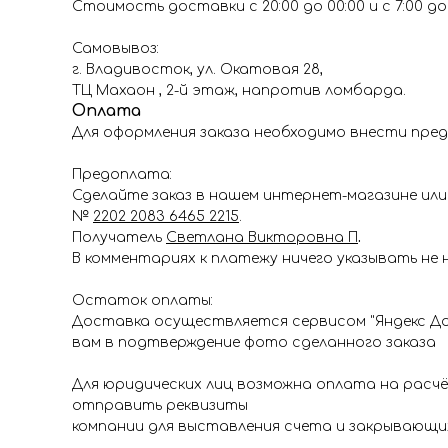
Стоимость доставки с 20:00 до 00:00 и с 7:00 до 1
Самовывоз:
г. Владивосток, ул. Окатовая 28,
ТЦ Махаон , 2-й этаж, напротив ломбарда.
Оплата
Для оформления заказа необходимо внести пред
Предоплата:
Сделайте заказ в нашем интернет-магазине или 
№
2202 2083 6465 2215
.
Получатель
Светлана Викторовна П
.
В комментариях к платежу ничего указывать не 
Остаток оплаты:
Доставка осуществляется сервисом "Яндекс До
вам в подтверждение фото сделанного заказа
Для юридических лиц возможна оплата на расч
отправить реквизиты
компании для выставления счета и закрывающи