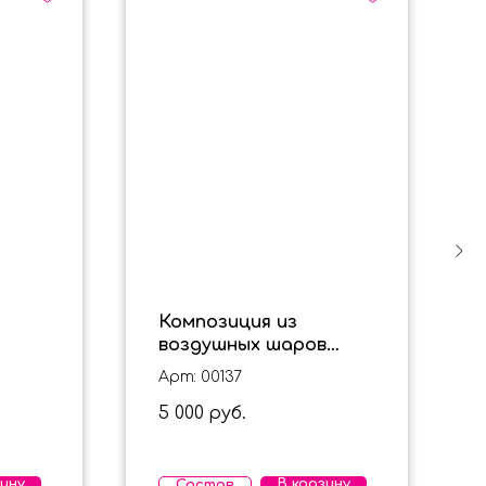
Композиция из
воздушных шаров
"Пупс на радуге" на
Арт: 00137
сью
выписку для мальчика
5 000
руб.
зину
В корзину
Состав