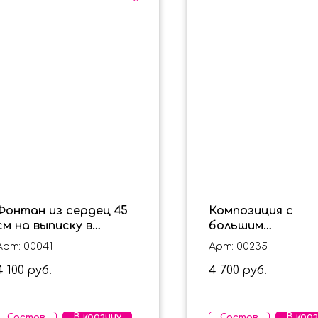
Фонтан из сердец 45
Композиция с
см на выписку в
большим
розовом цвете для
фольгированным
Арт: 00041
Арт: 00235
девочки
сердцем с надпи
4 100
4 700
руб.
на выписку для
руб.
девочки
В корзину
В кор
Состав
Состав