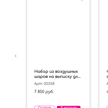
х
Набор из воздушных
ку
шаров на выписку для
я
девочки "Бантики и
Арт: 00358
шарики"
7 850
руб.
ину
В корзину
Состав