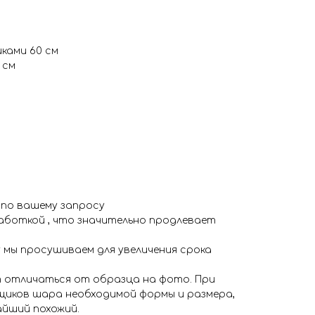
ками 60 см
 см
 по вашему запросу
аботкой , что значительно продлевает
 мы просушиваем для увеличения срока
 отличаться от образца на фото. При
иков шара необходимой формы и размера,
айший похожий.