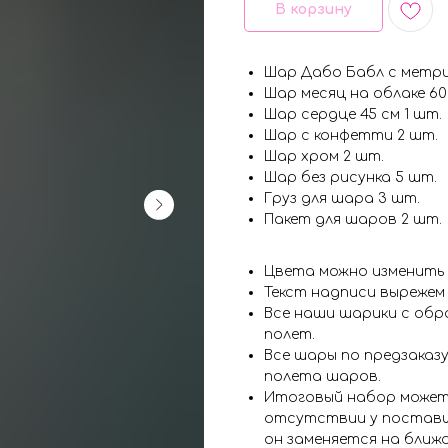
В корзину
Шар Дабо Бабл с метри
Шар месяц на облаке 60
Шар сердце 45 см 1 шт.
Шар с конфетти 2 шт.
Шар хром 2 шт.
Шар без рисунка 5 шт.
Груз для шара 3 шт.
Пакет для шаров 2 шт.
Цвета можно изменить
Текст надписи вырежем
Все наши шарики с обр
полет.
Все шары по предзаказу
полета шаров.
Итоговый набор может
отсутствии у поставщ
он заменяется на ближ