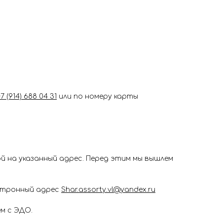
+7 (914) 688 04 31
или по номеру карты
 на указанный адрес. Перед этим мы вышлем
ектронный адрес
Shar.assorty.vl@yandex.ru
м с ЭДО.