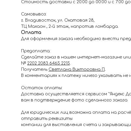
Стоимость доставки с 20:00 до 00:00 и с 7:00 до 1
Самовывоз:
г. Владивосток, ул. Окатовая 28,
ТЦ Махаон , 2-й этаж, напротив ломбарда.
Оплата
Для оформления заказа необходимо внести пред
Предоплата:
Сделайте заказ в нашем интернет-магазине или 
№
2202 2083 6465 2215
.
Получатель
Светлана Викторовна П
.
В комментариях к платежу ничего указывать не 
Остаток оплаты:
Доставка осуществляется сервисом "Яндекс До
вам в подтверждение фото сделанного заказа
Для юридических лиц возможна оплата на расч
отправить реквизиты
компании для выставления счета и закрывающи