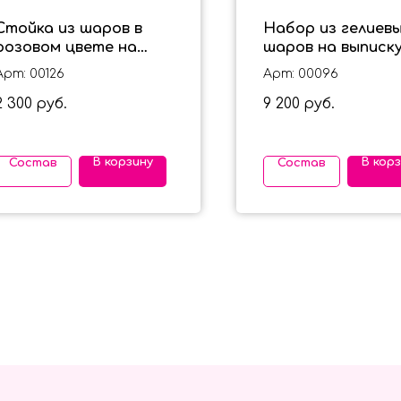
Стойка из шаров в
Набор из гелиев
розовом цвете на
шаров на выписку
выписку для девочки
девочки звезды и
Арт: 00126
Арт: 00096
облака
2 300
9 200
руб.
руб.
В корзину
В кор
Состав
Состав