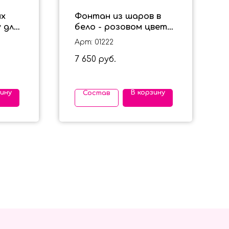
ых
Фонтан из шаров в
 для
бело - розовом цвете
"София" для девочки
Арт: 01222
7 650
руб.
зину
В корзину
Состав