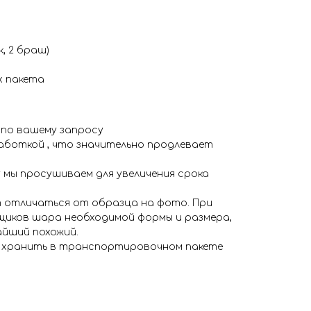
, 2 браш)
 пакета
 по вашему запросу
аботкой , что значительно продлевает
 мы просушиваем для увеличения срока
 отличаться от образца на фото. При
иков шара необходимой формы и размера,
айший похожий.
я хранить в транспортировочном пакете