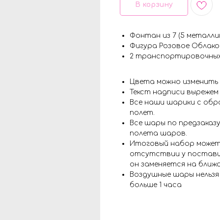
В корзину
Фонтан из 7 (5 металлик
Фигура Розовое Облако
2 транспортировочных
Цвета можно изменить
Текст надписи вырежем
Все наши шарики с обр
полет.
Все шары по предзаказу
полета шаров.
Итоговый набор может
отсутствии у поставщ
он заменяется на ближ
Воздушные шары нельз
больше 1 часа