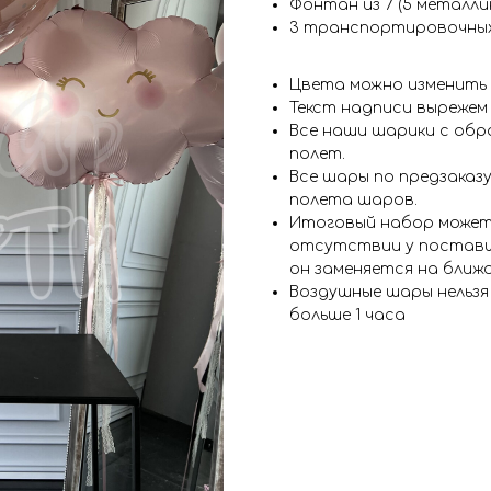
Фонтан из 7 (5 металлик
3 транспортировочны
Цвета можно изменить
Текст надписи вырежем
Все наши шарики с обр
полет.
Все шары по предзаказу
полета шаров.
Итоговый набор может
отсутствии у поставщ
он заменяется на ближ
Воздушные шары нельз
больше 1 часа