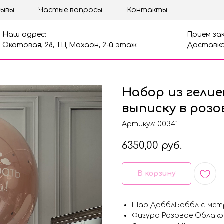
ывы
Частые вопросы
Контакты
Наш адрес:
Прием зак
Окатовая, 28, ТЦ Махаон, 2-й этаж
Доставка
Набор из гелие
выписку в розо
Артикул:
00341
6350,00
руб.
В корзину
Шар ДабблБаббл с мет
Фигура Розовое Облако