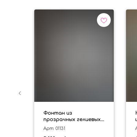
х
Фонтан из
ку
прозрачных гелиевых
шариков "Шары с
Арт: 01131
конфетти"