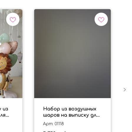
 из
Набор из воздушных
ля
шаров на выписку для
мальчика "BABY"
Арт: 01118