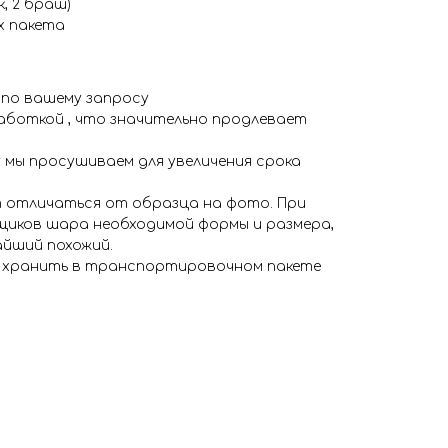
, 2 браш)
х пакета
 по вашему запросу
аботкой , что значительно продлевает
 мы просушиваем для увеличения срока
 отличаться от образца на фото. При
иков шара необходимой формы и размера,
айший похожий.
я хранить в транспортировочном пакете