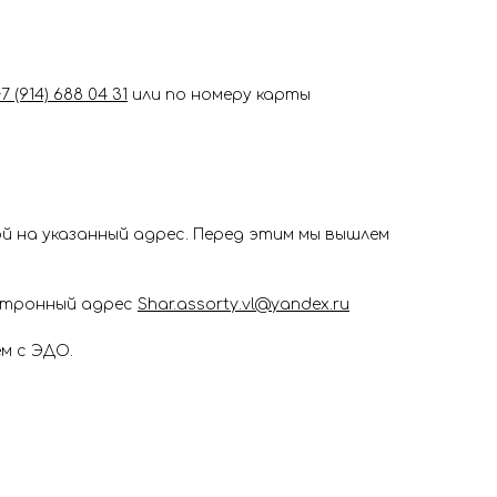
+7 (914) 688 04 31
или по номеру карты
 на указанный адрес. Перед этим мы вышлем
ектронный адрес
Shar.assorty.vl@yandex.ru
м с ЭДО.