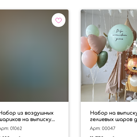
Набор из воздушных
Набор на выписку
шариков на выписку
гелиевых шаров д
для мальчика
девочки со Львом
Арт: 01062
Арт: 00047
"Малыши"