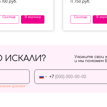
6 100
11 750
руб.
руб.
В корзину
В кор
Состав
Состав
О ИСКАЛИ?
Укажите свои 
и мы поможем 
+7
альных данных