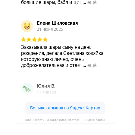
Шар Ассорти на карте Владивостока — Яндекс Карты