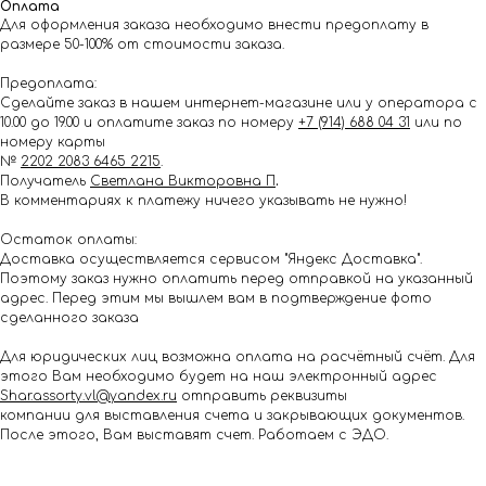
Оплата
Для оформления заказа необходимо внести предоплату в
размере 50-100% от стоимости заказа.
Предоплата:
Сделайте заказ в нашем интернет-магазине или у оператора с
10.00 до 19.00 и оплатите заказ по номеру
+7 (914) 688 04 31
или по
номеру карты
№
2202 2083 6465 2215
.
Получатель
Светлана Викторовна П
.
В комментариях к платежу ничего указывать не нужно!
Остаток оплаты:
Доставка осуществляется сервисом "Яндекс Доставка".
Поэтому заказ нужно оплатить перед отправкой на указанный
адрес. Перед этим мы вышлем вам в подтверждение фото
сделанного заказа
Для юридических лиц возможна оплата на расчётный счёт. Для
этого Вам необходимо будет на наш электронный адрес
Shar.assorty.vl@yandex.ru
отправить реквизиты
компании для выставления счета и закрывающих документов.
После этого, Вам выставят счет. Работаем с ЭДО.