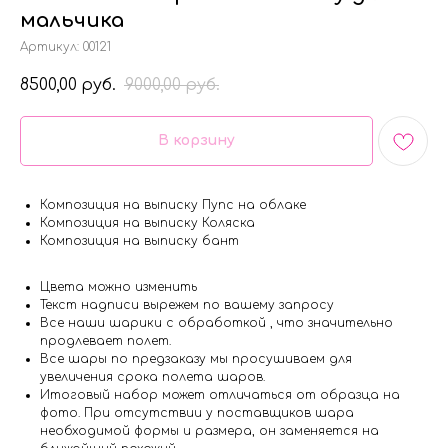
мальчика
Артикул:
00121
8500,00
9000,00
руб.
руб.
В корзину
Композиция на выписку Пупс на облаке
Композиция на выписку Коляска
Композиция на выписку бант
Цвета можно изменить
Текст надписи вырежем по вашему запросу
Все наши шарики с обработкой , что значительно
продлевает полет.
Все шары по предзаказу мы просушиваем для
увеличения срока полета шаров.
Итоговый набор может отличаться от образца на
фото. При отсутствии у поставщиков шара
необходимой формы и размера, он заменяется на