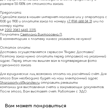
размере 50-100% от стоимости заказа.
Предоплата:
Сделайте заказ в нашем интернет-магазине или у оператора с
10.00 до 19.00 и оплатите заказ по номеру
+7 (914) 688 04 31
или по
номеру карты
№
2202 2083 6465 2215
.
Получатель
Светлана Викторовна П
.
В комментариях к платежу ничего указывать не нужно!
Остаток оплаты:
Доставка осуществляется сервисом "Яндекс Доставка".
Поэтому заказ нужно оплатить перед отправкой на указанный
адрес. Перед этим мы вышлем вам в подтверждение фото
сделанного заказа
Для юридических лиц возможна оплата на расчётный счёт. Для
этого Вам необходимо будет на наш электронный адрес
Shar.assorty.vl@yandex.ru
отправить реквизиты
компании для выставления счета и закрывающих документов.
После этого, Вам выставят счет. Работаем с ЭДО.
Вам может понравиться