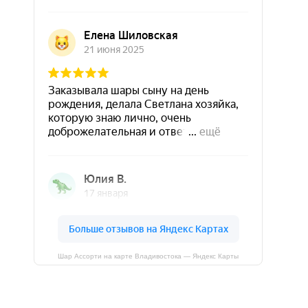
Шар Ассорти на карте Владивостока — Яндекс Карты