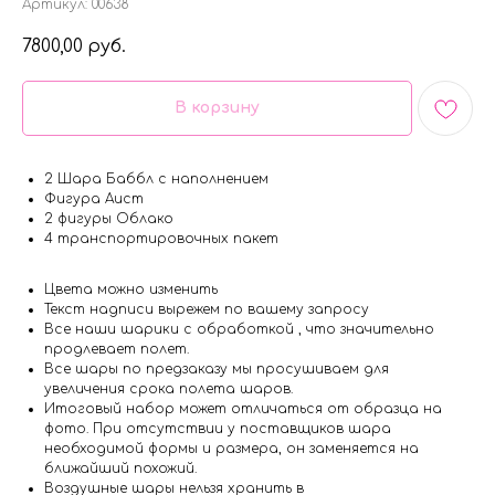
Артикул:
00638
7800,00
руб.
В корзину
2 Шара Баббл с наполнением
Фигура Аист
2 фигуры Облако
4 транспортировочных пакет
Цвета можно изменить
Текст надписи вырежем по вашему запросу
Все наши шарики с обработкой , что значительно
продлевает полет.
Все шары по предзаказу мы просушиваем для
увеличения срока полета шаров.
Итоговый набор может отличаться от образца на
фото. При отсутствии у поставщиков шара
необходимой формы и размера, он заменяется на
ближайший похожий.
Воздушные шары нельзя хранить в