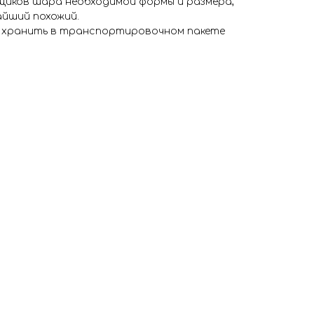
иков шара необходимой формы и размера,
айший похожий.
я хранить в транспортировочном пакете