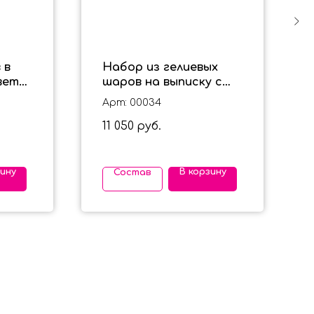
 в
Набор из гелиевых
вете
шаров на выписку с
чки
голубем в розовом
Арт: 00034
цвете
11 050
руб.
зину
В корзину
Состав