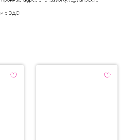
ектронный адрес
Shar.assorty.vl@yandex.ru
м с ЭДО.