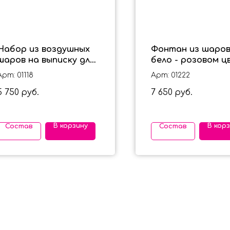
Набор из воздушных
Фонтан из шаров
шаров на выписку для
бело - розовом ц
мальчика "BABY"
"София" для дево
Арт: 01118
Арт: 01222
5 750
7 650
руб.
руб.
В корзину
В кор
Состав
Состав