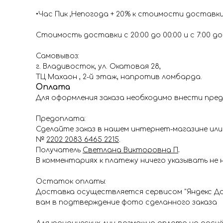
•Час Пик ,Непогода + 20% к стоимости доставк
Стоимость доставки с 20:00 до 00:00 и с 7:00 до 1
Самовывоз:
г. Владивосток, ул. Окатовая 28,
ТЦ Махаон , 2-й этаж, напротив ломбарда.
Оплата
Для оформления заказа необходимо внести пред
Предоплата:
Сделайте заказ в нашем интернет-магазине или 
№
2202 2083 6465 2215
.
Получатель
Светлана Викторовна П
.
В комментариях к платежу ничего указывать не 
Остаток оплаты:
Доставка осуществляется сервисом "Яндекс До
вам в подтверждение фото сделанного заказа