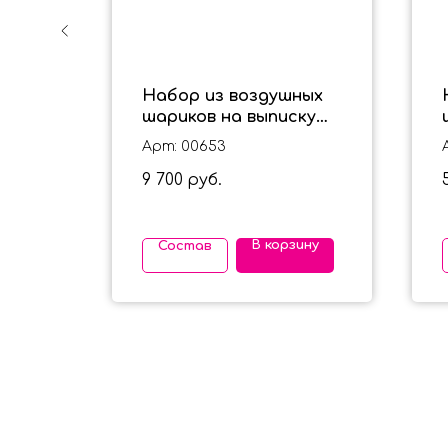
х
Набор из воздушных
к в
шариков на выписку
для девочки с мишкой
Арт: 00653
9 700
руб.
ину
В корзину
Состав