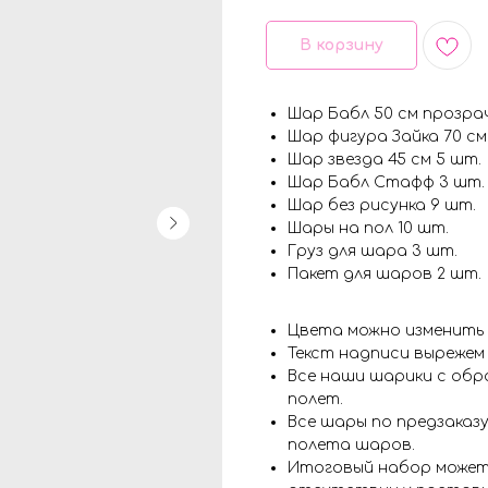
В корзину
Шар Бабл 50 см прозра
Шар фигура Зайка 70 см
Шар звезда 45 см 5 шт.
Шар Бабл Стафф 3 шт.
Шар без рисунка 9 шт.
Шары на пол 10 шт.
Груз для шара 3 шт.
Пакет для шаров 2 шт.
Цвета можно изменить
Текст надписи вырежем
Все наши шарики с обр
полет.
Все шары по предзаказу
полета шаров.
Итоговый набор может