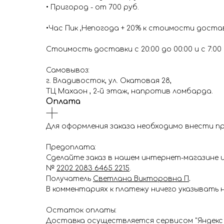
• Пригород - от 700 руб.
•Час Пик ,Непогода + 20% к стоимости доста
Стоимость доставки с 20:00 до 00:00 и с 7:00 д
Самовывоз:
г. Владивосток, ул. Окатовая 28,
ТЦ Махаон , 2-й этаж, напротив ломбарда.
Оплата
Для оформления заказа необходимо внести п
Предоплата:
Сделайте заказ в нашем интернет-магазине ил
№
2202 2083 6465 2215
.
Получатель
Светлана Викторовна П
.
В комментариях к платежу ничего указывать н
Остаток оплаты:
Доставка осуществляется сервисом "Яндекс 