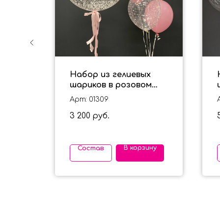
ра с
Набор из гелиевых
на
шариков в розовом
чки
цвете "Выписка
Арт: 01309
малышки"
3 200
руб.
ину
В корзину
Состав