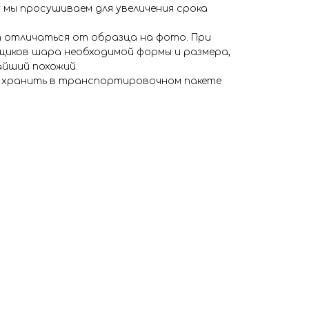
 мы просушиваем для увеличения срока
 отличаться от образца на фото. При
иков шара необходимой формы и размера,
айший похожий.
я хранить в транспортировочном пакете