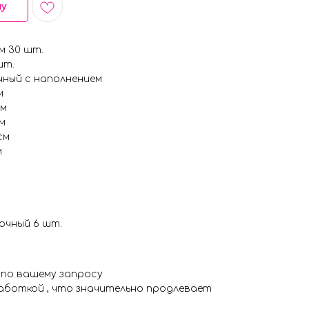
ну
м 30 шт.
шт.
чный с наполнением
м
см
м
см
м
чный 6 шт.
 по вашему запросу
аботкой , что значительно продлевает