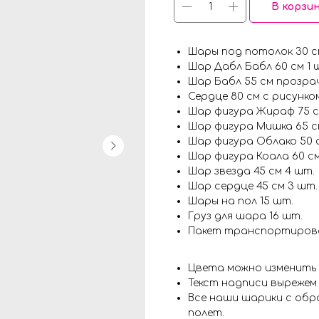
В корзи
Шары под потолок 30 с
Шар Дабл Бабл 60 см 1 
Шар Бабл 55 см прозра
Сердце 80 см с рисунко
Шар фигура Жираф 75 
Шар фигура Мишка 65 с
Шар фигура Облако 50 
Шар фигура Коала 60 с
Шар звезда 45 см 4 шт.
Шар сердце 45 см 3 шт.
Шары на пол 15 шт.
Груз для шара 16 шт.
Пакет транспортирово
Цвета можно изменить
Текст надписи вырежем
Все наши шарики с обр
полет.