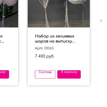
ых
Набор из гелиевых
с
шаров на выписку
иску
"Мальчуган" с белыми
Арт: 01063
шариками под
7 400
потолок
руб.
зину
В корзину
Состав