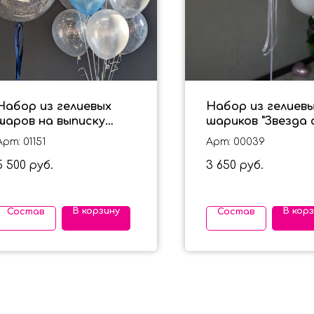
Набор из гелиевых
Набор из гелиев
шаров на выписку
шариков "Звезда 
"Любимая спасибо за
надписью" на вып
Арт: 01151
Арт: 00039
сына"
для девочки
5 500
3 650
руб.
руб.
В корзину
В кор
Состав
Состав