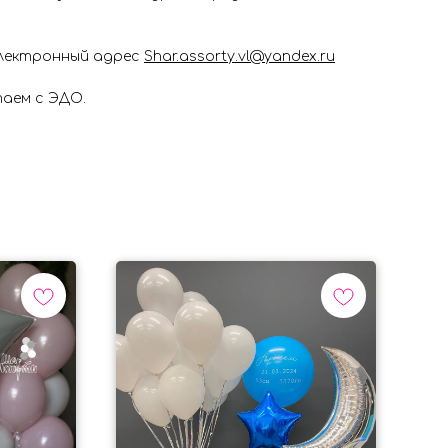
электронный адрес
Shar.assorty.vl@yandex.ru
таем с ЭДО.