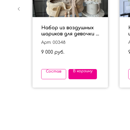
ов из
Набор из воздушных
шариков для девочки с
е
овечкой и радугой на
Арт: 00348
выписку
9 000
руб.
ину
В корзину
Состав