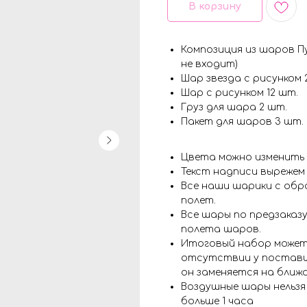
В корзину
Композиция из шаров Пу
не входит)
Шар звезда с рисунком 
Шар с рисунком 12 шт.
Груз для шара 2 шт.
Пакет для шаров 3 шт.
Цвета можно изменить
Текст надписи вырежем
Все наши шарики с обр
полет.
Все шары по предзаказу
полета шаров.
Итоговый набор может
отсутствии у поставщ
он заменяется на ближ
Воздушные шары нельз
больше 1 часа