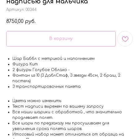
надписью для мальчика
Артикул:
00344
8750,00
руб.
В корзину
Шар Баббл с метрикой и наполнением
Фигура Кит
2 фигуры Голубое Облако -
Фонтан из 10 (3 ДаблСтаф, 3 звезды 45см, 2 браш, 2
пастель)
3 транспортировочных пакета
Цвета можно изменить
Текст надписи вырежем по вашему запросу
Все наши шарики с обработкой , что значительно
продлевает полет.
Все шары по предзаказу мы просушиваем для
увеличения срока полета шаров.
Итоговый набор может отличаться от образца на