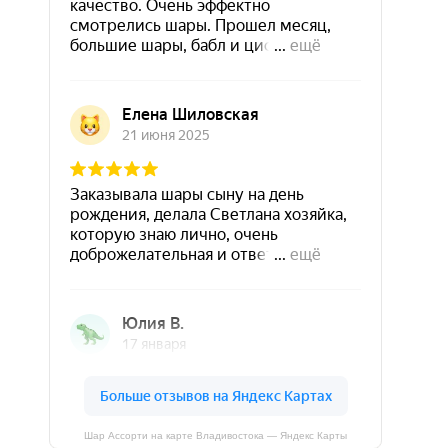
Шар Ассорти на карте Владивостока — Яндекс Карты