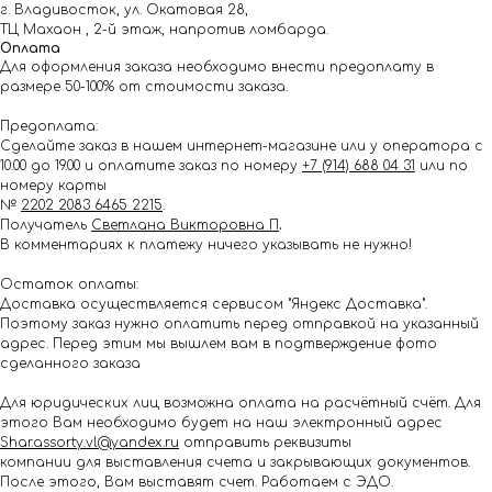
г. Владивосток, ул. Окатовая 28,
ТЦ Махаон , 2-й этаж, напротив ломбарда.
Оплата
Для оформления заказа необходимо внести предоплату в
размере 50-100% от стоимости заказа.
Предоплата:
Сделайте заказ в нашем интернет-магазине или у оператора с
10.00 до 19.00 и оплатите заказ по номеру
+7 (914) 688 04 31
или по
номеру карты
№
2202 2083 6465 2215
.
Получатель
Светлана Викторовна П
.
В комментариях к платежу ничего указывать не нужно!
Остаток оплаты:
Доставка осуществляется сервисом "Яндекс Доставка".
Поэтому заказ нужно оплатить перед отправкой на указанный
адрес. Перед этим мы вышлем вам в подтверждение фото
сделанного заказа
Для юридических лиц возможна оплата на расчётный счёт. Для
этого Вам необходимо будет на наш электронный адрес
Shar.assorty.vl@yandex.ru
отправить реквизиты
компании для выставления счета и закрывающих документов.
После этого, Вам выставят счет. Работаем с ЭДО.