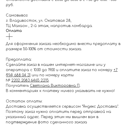
руб.
Самовывоз:
г. Владивосток, ул. Окатовая 28,
ТЦ Махаон , 2-й этаж, напротив ломбарда.
Оплата
Для оформления заказа необходимо внести предоплату в
размере 50-100% от стоимости заказа.
Предоплата:
Сделайте заказ в нашем интернет-магазине или у
оператора с 10.00 до 19.00 и оплатите заказ по номеру
+7
(914) 688 04 31
или по номеру карты
№
2202 2083 6465 2215
.
Получатель
Светлана Викторовна П
.
В комментариях к платежу ничего указывать не нужно!
Остаток оплаты:
Доставка осуществляется сервисом "Яндекс Доставка".
Поэтому заказ нужно оплатить перед отправкой на
указанный адрес. Перед этим мы вышлем вам в
подтверждение фото сделанного заказа